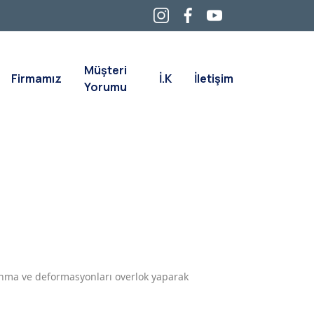
Müşteri
Firmamız
İ.K
İletişim
Yorumu
anma ve deformasyonları overlok yaparak